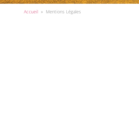
Accueil
»
Mentions Légales
Mentions légales
Nom ou raison sociale : MARBRERIE ET POMPES FUNEB
SARL au capital de 40 000€
RCS Beauvais 339 937 682 – Code NAF 9603Z
Siège social : Rte Nationale à Halloy 60210
E-mail : contact@pf-sagnier.com
Téléphone : 03 44 46 87 21
Orias : 07033941 www.orias.fr
N° d’habilitation : 20060076
TVA: FR66339937682
Crédits photos
Pixabay
Freepik