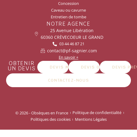
Concession
Caveau ou cavurne
Entretien de tombe
NOTRE AGENCE
25 Avenue Libération
60360 CRÈVECOEUR LE GRAND
03 44 46 87 21
contact@pf-sagnier.com
En savoir +
OBTENIR
DEVIS MARBRERIE
DEVIS OBSÈQUES
DEVIS PR
UN DEVIS
CONTACTEZ-NOUS
© 2026 - Obsèques en France
Politique de confidentialité
Politiques des cookies
Mentions Légales