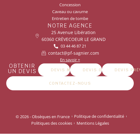
Concession
Caveau ou cavurne
Entretien de tombe
NOTRE AGENCE
25 Avenue Libération
60360 CRÈVECOEUR LE GRAND
03 44 46 87 21
contact@pf-sagnier.com
En savoir +
OBTENIR
DEVIS MARBRERIE
DEVIS OBSÈQUES
DEVIS PR
UN DEVIS
CONTACTEZ-NOUS
© 2026 - Obsèques en France
Politique de confidentialité
Politiques des cookies
Mentions Légales