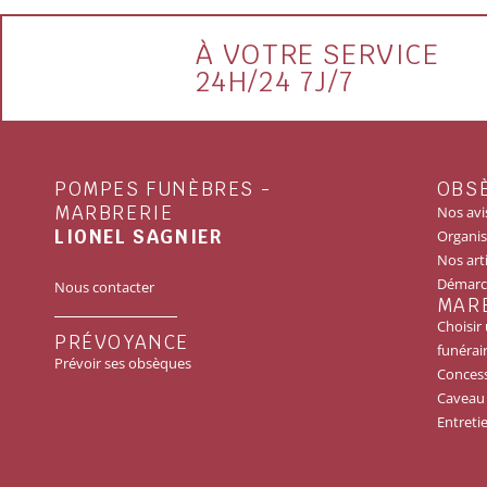
À VOTRE SERVICE
24H/24 7J/7
POMPES FUNÈBRES -
OBS
MARBRERIE
Nos avi
LIONEL SAGNIER
Organis
Nos arti
Démarch
Nous contacter
MAR
Choisi
PRÉVOYANCE
funérai
Prévoir ses obsèques
Conces
Caveau
Entreti