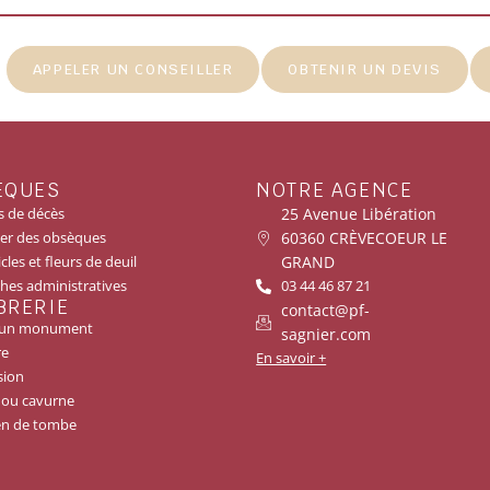
APPELER UN CONSEILLER
OBTENIR UN DEVIS
ÈQUES
NOTRE AGENCE
25 Avenue Libération
s de décès
60360 CRÈVECOEUR LE
er des obsèques
GRAND
cles et fleurs de deuil
es administratives
03 44 46 87 21
BRERIE
contact@pf-
r un monument
sagnier.com
re
En savoir +
sion
 ou cavurne
en de tombe