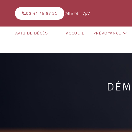
24h/24 – 7j/7
03 44 46 87 21
AVIS DE DÉCÈS
ACCUEIL
PRÉVOYANCE
DÉM